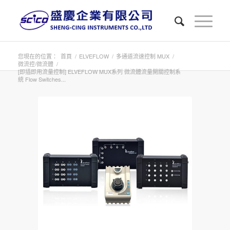
您現在的位置：
首頁
/
ELVEFLOW
/
多通道流速控制 MUX
/
微流控/微流體
/
[即插即用流量控制] ELVEFLOW MUX系列 微流體流量開關控制系
統 Flow Switches...