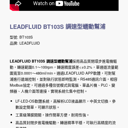
LEADFLUID BT103S 調速型蠕動幫浦
型號: BT103S
品牌: LEADFLUID
LEADFLUID BT103S 調速型蠕動幫浦
採用高品質閉環步進電機驅
動，轉速範圍0.1～100rpm，轉速精度誤差<±0.2%，單通道流量範
圍寬至0.0001～480ml/min。通過LEADFLUID APP軟體，可對幫
浦進行遠端控制，並對執行狀態即時監測。RS485通訊介面，相容
Modbus協定，可通過多種信號模式與電腦、單晶片機、PLC、變
頻器、人機介面等連接，實現系統化集中控制。
LF-LED-OS軟體系統，高解析LCD液晶顯示，中英文切換，參
數設定簡單，可顯示狀態。
工業級薄膜開關，操作簡單方便，耐用性強。
高品質封閉步進電機驅動，轉速精準平穩，可執行高精度的流