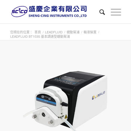
您現在的位置：
首頁
/
LEADFLUID
/
蠕動幫浦
/
輸液裝置
/
LEADFLUID BT103S 基本調速型蠕動幫浦