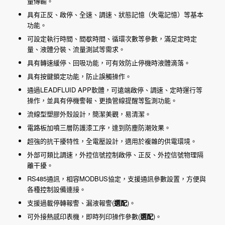
量傳輸。
具有正反、啟停、全速、調速、狀態記憶（失電記憶）等基本
功能。
可設定執行時間、間歇時間、循環次數等參數，滿足定時定
量、液體分裝、流量測試等需求。
具有轉速緩停、回吸功能，可有效防止停機時液體滴落。
具有按鍵鎖定功能，防止誤觸操作。
通過LEADFLUID APP軟體，可遠端啟停、調速、定時運行等
操作，並具有停機警報、更換管線提醒等監測功能。
流線型塑膠外殼設計，簡潔美觀，易清潔。
電路板加噴三層防護漆工序，達到防塵防潮效果。
超強的抗干擾特性，全電壓設計，適用於複雜的供電環境。
外部可類比調速，外控信號控制啟停、正反、外控信號物理隔
離干擾。
RS485通訊，相容MODBUS協定，支援通訊參數設置，方便與
各種控制設備連接。
支援過載停轉報警、漏液報警(
選配
)。
可外接熱感印表機，即時列印操作參數(
選配
)。