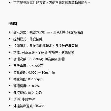
可匹配多款高性能泵頭，方便不同泵頭與驅動器組合。
[規格]
顯示方式：視窗77x32mm，單色128×32點陣液晶
控制模式：薄膜按鍵
按鍵鎖定：長按方向鍵鎖定，長按啟停鍵開鎖
功能: 可正反轉、全速清洗/填充、狀態記憶
循環次數：0～999次（0為無限循環）
回吸角度：0～720度
流量範圍: 0.0001~480ml/min
轉速範圍: 0~100rpm
轉速精度: <±0.2%
外控接頭: 輸入 0-5V
功率: 小於30W
外控輸出通訊: RS485