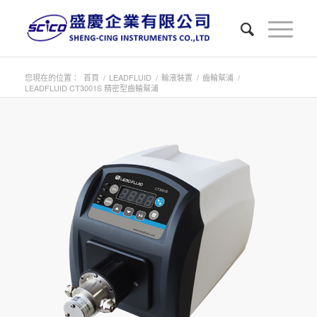
您現在的位置：
首頁
/
LEADFLUID
/
輸液裝置
/
齒輪幫浦
/
LEADFLUID CT3001S 精密型齒輪幫浦