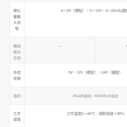
0～5V（標配），0～10V，4～20mA(選
類比
量輸
入信
號
轉速
—
輸出
信號
5V、12V（標配），24V（選配）
外控
信號
通訊
RS485通訊，MODBUS協定
工作溫度0～40℃、相對濕度＜80%
工作
環境