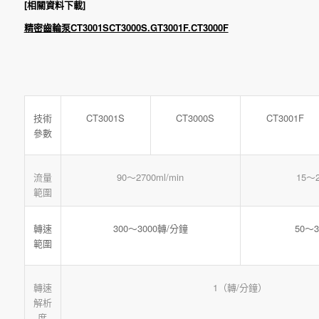
[相關資料下載]
精密齒輪泵CT3001SCT3000S.GT3001F.CT3000F
CT3001S
CT3000S
CT3001F
技術
參數
流量
90～2700ml/min
15～2
範圍
300～3000轉/分鐘
50～
轉速
範圍
轉速
1（轉/分鐘）
解析
度