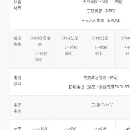
軟管
天然橡膠（NR）—標配
材質
丁腈橡膠（NBR）
三元乙丙橡膠（EPDM）
DN20寶塔接
DN32法蘭
DN32法蘭
DN
接頭
頭
規格
（不銹鋼
（不銹鋼
（
（不銹鋼
304）
304）
3
304）
電機
交流減速電機（標配）
類型
防爆電機（選配，防爆等級EXDIIBT
三相AC380V
電源
電壓
功率
0.75 KW
2.2KW
2.2KW
4