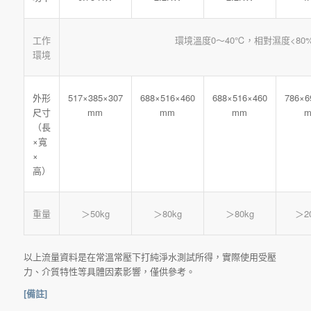
環境溫度0～40℃，相對濕度<80
工作
環境
517×385×307
688×516×460
688×516×460
786×6
外形
mm
mm
mm
尺寸
（長
×寬
×
高）
＞50kg
＞80kg
＞80kg
＞2
重量
以上流量資料是在常溫常壓下打純淨水測試所得，實際使用受壓
力、介質特性等具體因素影響，僅供參考。
[備註]