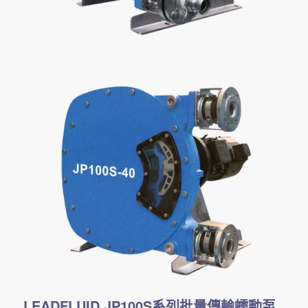
LEADFLUID JP100S系列批量傳輸蠕動泵