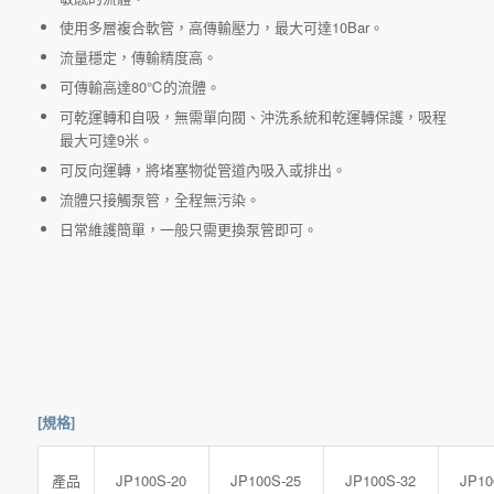
使用多層複合軟管，高傳輸壓力，最大可達10Bar。
流量穩定，傳輸精度高。
可傳輸高達80℃的流體。
可乾運轉和自吸，無需單向閥、沖洗系統和乾運轉保護，吸程
最大可達9米。
可反向運轉，將堵塞物從管道內吸入或排出。
流體只接觸泵管，全程無污染。
日常維護簡單，一般只需更換泵管即可。
[規格]
JP100S-20
JP100S-25
JP100S-32
JP10
產品