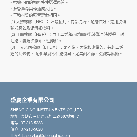
• 根據不同的物料特性選擇泵管。
• 泵管壽命與轉速成反比。
• 三種材質的泵管壽命相同。
(1) 天然橡膠（NR）： 常規使用，內部光滑，耐磨性好，適用於傳
輸弱腐蝕及泥漿類物料。
(2) 丁腈橡膠（NBR）：由丁二烯和丙烯腈經乳液聚合法製得，耐
油脂、鹼及洗滌劑，性能好。
(3) 三元乙丙橡膠（EPDM）：是乙烯、丙烯和少量的非共軛二烯
烴的共聚物， 耐化學腐蝕性能優異，尤其耐乙醇、強酸等腐蝕。
盛慶企業有限公司
SHENG-CING INSTRUMENTS CO.,LTD
地址: 高雄市三民區九如二路597號6F-7
電話: 07-313-5388
傳真: 07-213-5620
E-MAIL: service@shengcing.com