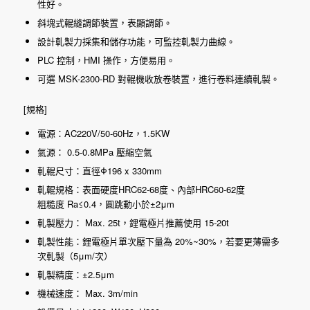
性好。
斜塊式輥縫調節裝置，表顯調節。
設計軋製力採集和儲存功能，可監控軋製力曲線。
PLC 控制，HMI 操作，方便易用。
可選 MSK-2300-RD 對輥機收放卷裝置，進行卷料連續軋製。
[規格]
電源：AC220V/50-60Hz，1.5KW
氣源： 0.5-0.8MPa 壓縮空氣
軋輥尺寸：直徑Φ196 x 330mm
軋輥規格：表面硬度HRC62-68度、內部HRC60-62度
粗糙度 Ra≤0.4，圓跳動小於±2μm
軋製壓力： Max. 25t，鋰電極片推薦使用 15-20t
軋製性能：鋰電極片單次壓下量為 20%~30%，若要更薄需多
次軋製（5μm/次）
軋製精度：±2.5μm
機械速度： Max. 3m/min