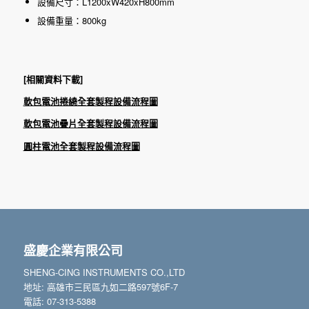
設備尺寸：L1200xW420xH800mm
設備重量：800kg
[相關資料下載]
軟包電池捲繞全套製程設備流程圖
軟包電池疊片全套製程設備流程圖
圓柱電池全套製程設備流程圖
盛慶企業有限公司
SHENG-CING INSTRUMENTS CO.,LTD
地址: 高雄市三民區九如二路597號6F-7
電話: 07-313-5388