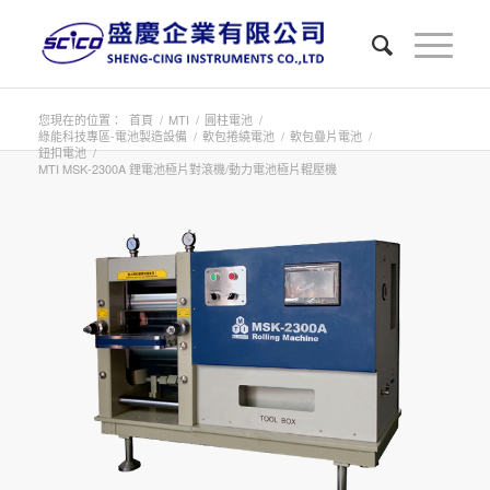
您現在的位置：
首頁
/
MTI
/
圓柱電池
/
綠能科技專區-電池製造設備
/
軟包捲繞電池
/
軟包疊片電池
/
鈕扣電池
/
MTI MSK-2300A 鋰電池極片對滾機/動力電池極片輥壓機