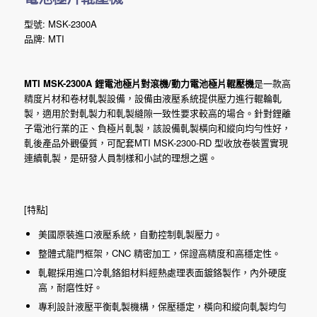
型號: MSK-2300A
品牌: MTI
MTI MSK-2300A 鋰電池極片對滾機/動力電池極片輥壓機
是一款高
精度片材和卷材軋製設備，設備由液壓系統提供壓力進行輥輪軋
製，適用於對軋製力和軋製縫隙一致性要求較高的場合。針對鋰離
子電池行業的正、負極片軋製，該設備軋製橫向和縱向均勻性好，
軋後產品外觀優質，可配套MTI MSK-2300-RD 型收放卷裝置實現
連續軋製，是研發人員制樣和小試的理想之選。
[特點]
美國原裝進口液壓系統，自動控制軋製壓力。
整體式龍門框架，CNC 精密加工，保證高精度和高穩定性。
軋輥採用進口冷軋鉻鉬材料經熱處理表面鍍鉻製作，內外硬度
高，耐磨性好。
專利設計液壓平衡軋製機構，保壓穩定，橫向和縱向軋製均勻