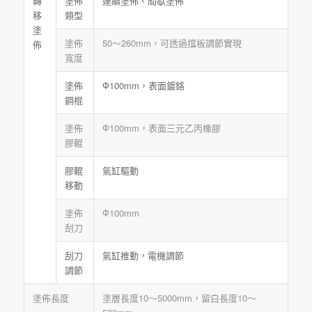
轉
塗佈
連續塗佈、間歇塗佈
移
類型
塗
塗佈
50～260mm，可透過擋板調節實現
佈
寬度
塗佈
Ф100mm，表面鍍鉻
鋼棍
塗佈
Ф100mm，表面三元乙丙橡膠
膠輥
膠輥
氣缸驅動
移動
塗佈
Ф100mm
刮刀
刮刀
氣缸推動，電機調節
調節
塗佈長度
塗層長度10～5000mm，留白長度10～