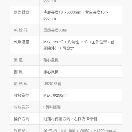
500mm
兩面對齊
塗層長度10～5000mm，留白長度10～
500mm
乾 燥 箱
單節長度0.8m
乾燥溫度
Max. 150℃，均勻性±5℃（工作位置，首
尾除外），可設定
進 風
離心風機
排 風
離心風機
加 熱 箱
U型加熱管
收放卷徑
Max. Ф250mm
收放卷芯
3英吋脹軸
操作方向
沿箔材傳遞方向，右側為操作側
設備尺寸
塗 佈 機：約L1800 x W950 x H1300mm(以