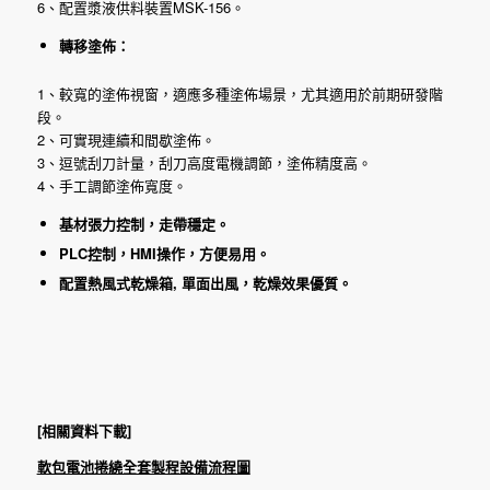
6、配置漿液供料裝置MSK-156。
轉移塗佈：
1、較寬的塗佈視窗，適應多種塗佈場景，尤其適用於前期研發階
段。
2、可實現連續和間歇塗佈。
3、逗號刮刀計量，刮刀高度電機調節，塗佈精度高。
4、手工調節塗佈寬度。
基材張力控制，走帶穩定。
PLC控制，HMI操作，方便易用。
配置熱風式乾燥箱, 單面出風，乾燥效果優質。
[相關資料下載]
軟包電池捲繞全套製程設備流程圖