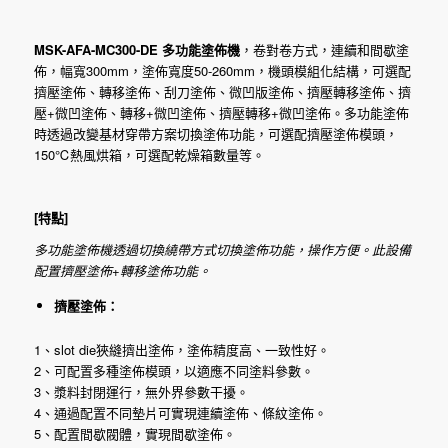
MSK-AFA-MC300-DE 多功能塗佈機
，卷對卷方式，連續和間歇塗
佈，幅寬300mm，塗佈寬度50-260mm，機頭模組化結構，可選配
擠壓塗佈、轉移塗佈、刮刀塗佈、微凹版塗佈、擠壓轉移塗佈、擠
壓+微凹塗佈、轉移+微凹塗佈、擠壓轉移+微凹塗佈。多功能塗佈
時透過改變基材穿帶方案切換塗佈功能，可選配擠壓塗佈模頭，
150℃熱風烘箱，可選配乾燥箱數量等。
[特點]
多功能塗佈機透過切換繞帶方式切換塗佈功能，操作方便。此設備
配置擠壓塗佈+轉移塗佈功能。
擠壓塗佈：
1、slot die狹縫擠出塗佈，塗佈精度高、一致性好。
2、可配置多種塗佈模頭，以適應不同塗料參數。
3、漿料封閉運行，無外界參數干擾。
4、通過配置不同墊片可實現連續塗佈、條紋塗佈。
5、配置間歇閥體，實現間歇塗佈。