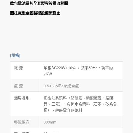
軟包電池疊片全套製程設備流程圖
圓柱電池全套製程設備流程圖
[規格]
電 源
單相AC220V±10% ，頻率50Hz，功率約
7KW
氣 源
0.5-0.8MPa壓縮空氣
適用體系
正極油系漿料（鈷酸鋰、磷酸鐵鋰、錳酸
鋰、三元）、負極水系漿料（石墨、矽系負
極）、超級電容器漿料
導輥幅寬
300mm