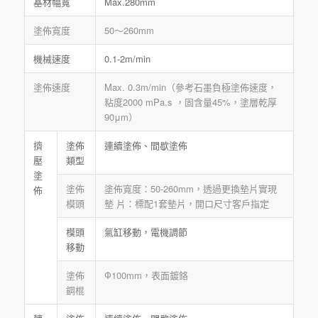
基材幅寬
Max.280mm
塗佈寬度
50～260mm
機械速度
0.1-2m/min
塗佈速度
Max. 0.3m/min（參考石墨負極塗佈速度，
粘度2000 mPa.s ，固含量45%，塗層乾厚
90μm）
擠
塗佈
連續塗佈、間歇塗佈
壓
類型
塗
塗佈
塗佈寬度：50-260mm，透過更換墊片實現
佈
模頭
墊 片：標配1套墊片，開口尺寸客戶指定
模頭
氣缸移動，電機調節
移動
塗佈
Ф100mm，表面鍍鉻
鋼棍