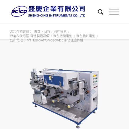
您現在的位置：
首頁
/
MTI
/
圓柱電池
/
綠能科技專區-電池製造設備
/
軟包捲繞電池
/
軟包疊片電池
/
鈕扣電池
/
MTI MSK-AFA-MC300-DE 多功能塗佈機