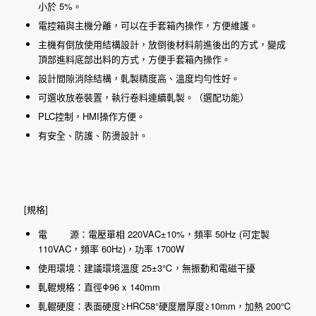
小於 5%。
電控箱與主機分離，可以在手套箱內操作，方便維護。
主機有倒放使用結構設計，放倒後材料前進後出的方式，變成
頂部進料底部出料的方式，方便手套箱內操作。
設計間隙消除結構，軋製精度高、溫度均勻性好。
可選收放卷裝置，執行卷料連續軋製。（選配功能）
PLC控制，HMI操作方便。
有安全、防護、防燙設計。
[規格]
電 源：電壓單相 220VAC±10%，頻率 50Hz (可定製
110VAC，頻率 60Hz)，功率 1700W
使用環境：建議環境溫度 25±3℃，無振動和電磁干擾
軋輥規格：直徑Φ96 x 140mm
軋輥硬度：表面硬度≥HRC58°硬度層厚度≥10mm，加熱 200℃