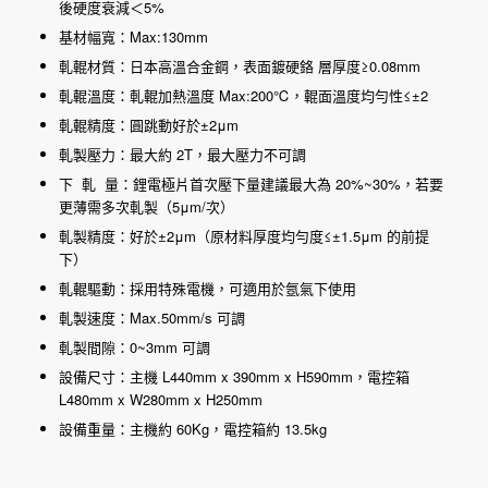
後硬度衰減＜5%
基材幅寬：Max:130mm
軋輥材質：日本高溫合金鋼，表面鍍硬鉻 層厚度≥0.08mm
軋輥溫度：軋輥加熱溫度 Max:200℃，輥面溫度均勻性≤±2
軋輥精度：圓跳動好於±2μm
軋製壓力：最大約 2T，最大壓力不可調
下 軋 量：鋰電極片首次壓下量建議最大為 20%~30%，若要
更薄需多次軋製（5μm/次）
軋製精度：好於±2μm（原材料厚度均勻度≤±1.5μm 的前提
下）
軋輥驅動：採用特殊電機，可適用於氬氣下使用
軋製速度：Max.50mm/s 可調
軋製間隙：0~3mm 可調
設備尺寸：主機 L440mm x 390mm x H590mm，電控箱
L480mm x W280mm x H250mm
設備重量：主機約 60Kg，電控箱約 13.5kg