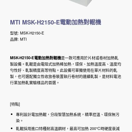
MTI MSK-H2150-E電動加熱對輥機
型號: MSK-H2150-E
品牌: MTI
MSK-H2150-E電動加熱對輥機
是一款可應用於片材或卷材加熱軋
製設備。軋輥是由電阻式加熱棒加熱，環保、加熱溫度高、溫度均
勻性好、軋製精度高等特點。此設備可單獨使用在單片材料的軋
製，也可選配獨立性收放卷裝置執行卷材的連續軋製，是材料電池
行業加熱軋實驗樣品的首選。
[特點]
專利設計電加熱輥，分段智慧加熱系統，精準控溫、環保無污
染。
軋輥採用進口特種耐高溫鋼材，最高可加熱 200℃時硬度衰減