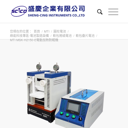
您現在的位置：
首頁
/
MTI
/
圓柱電池
/
綠能科技專區-電池製造設備
/
軟包捲繞電池
/
軟包疊片電池
/
MTI MSK-H2150-E電動加熱對輥機