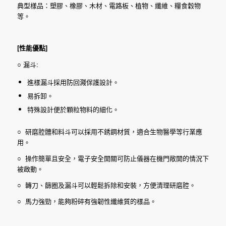
典型樣品：塑膠、橡膠、木材、電路板、植物、纖維、糧食穀物
等。
[性能優點
]
○ 漏斗:
進樣漏斗採用防回濺保護設計。
易拆卸。
特殊設計便於顆粒物料的細化。
○ 研磨腔體和料斗可以採用不銹鋼材質，適合生物醫學等行業應
用。
○ 操作簡單且安全，電子安全開關可防止儀器在機門敞開的情況下
被啟動。
○ 轉刀、篩圈及漏斗可以輕鬆拆除和安裝，方便清理研磨腔。
○ 馬力強勁，能夠粉碎有強韌性纖維質的樣品。