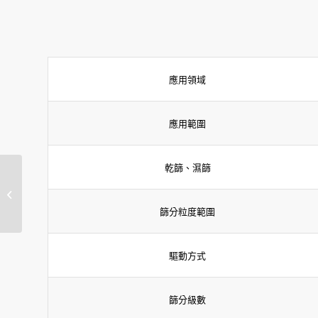
應用領域
應用範圍
乾篩、濕篩
POWTEQ VF200 自動
進料機/ DR100
篩分粒度範圍
驅動方式
篩分級數