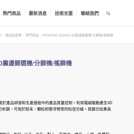
熱門商品
最新消息
技術支援
聯絡我們
機
/
樣品前處理
/
熱門商品
/
POWTEQ SS2000 3D震盪篩選機/分篩機/搖篩機
0 3D震盪篩選機/分篩機/搖篩機
用於產品研發和生產過程中的產品質量控制。利用電磁驅動產生3D
分析篩，可用於粉末、顆粒和懸浮物等的粒徑分級。其篩分結果具