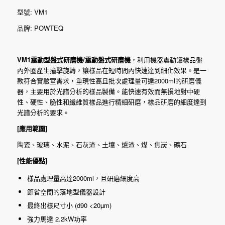
型號: VM1
品牌: POWTEQ
VM1震動型盤式研磨機/震動盤式研磨機
，利用機器震動讓樣品盤
內外圈產生撞擊旋轉，讓樣品在短時間內快速達到細化效果。是一
款符合實驗室需求，重現性高且批次處理量可達2000ml的研磨儀
器，主要用於光譜分析的樣品製備。能快速有效而無損地對中硬
性、硬性、脆性和纖維質樣品進行精細研磨，樣品研磨的細度達到
光譜分析的要求。
[應用範圍]
陶瓷、玻璃、水泥、石灰渣、土壤、爐渣、煤、焦炭、礦石
[性能優點
]
樣品處理量高達2000ml，且研磨細度高
節省空間的落地型儀器設計
最終出樣尺寸小 (d90 <20µm)
強力馬達 2.2kW功率