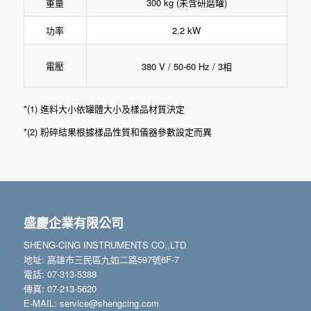
重量
300 kg (未含研磨罐)
功率
2.2 kW
電壓
380 V / 50-60 Hz / 3相
*(1) 進料大小依罐體大小及樣品材質決定
*(2) 粉碎結果根據樣品性質和儀器參數設定而異
盛慶企業有限公司
SHENG-CING INSTRUMENTS CO.,LTD
地址: 高雄市三民區九如二路597號6F-7
電話: 07-313-5388
傳真: 07-213-5620
E-MAIL: service@shengcing.com