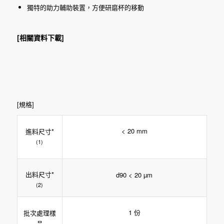
獨特的助力輔助裝置，方便研磨杯的移動
[相關資料下載]
[規格]
< 20 mm
進料尺寸*
(1)
出料尺寸*
d90 < 20 µm
(2)
1 份
批次處理樣
品