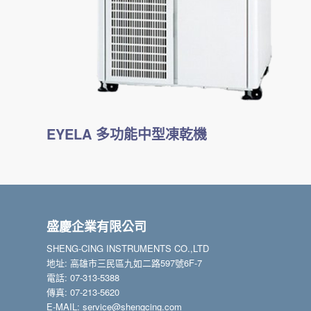
EYELA 多功能中型凍乾機
盛慶企業有限公司
SHENG-CING INSTRUMENTS CO.,LTD
地址: 高雄市三民區九如二路597號6F-7
電話: 07-313-5388
傳真: 07-213-5620
E-MAIL: service@shengcing.com