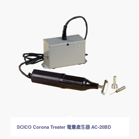
SCICO Corona Treater 電暈產生器 AC-20BD